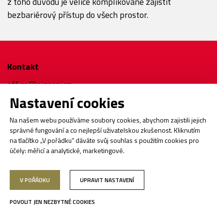
z toho důvodu je velice komplikované zajistit
bezbariérový přístup do všech prostor.
Kontakt
office@eigasai.cz
Nastavení cookies
Na našem webu používáme soubory cookies, abychom zajistili jejich
Hlavní partner
správné fungování a co nejlepší uživatelskou zkušenost. Kliknutím
na tlačítko „V pořádku“ dáváte svůj souhlas s použitím cookies pro
účely:
měřicí a analytické, marketingové
.
V POŘÁDKU
UPRAVIT NASTAVENÍ
Podpora
POVOLIT JEN NEZBYTNÉ COOKIES