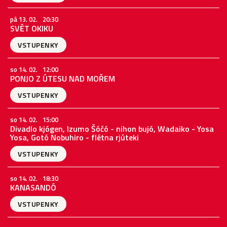
pá 13. 02.
20:30
SVĚT OKIKU
VSTUPENKY
so 14. 02.
12:00
PONJO Z ÚTESU NAD MOŘEM
VSTUPENKY
so 14. 02.
15:00
Divadlo kjógen, Izumo Šóčó - nihon bujó, Wadaiko - Yosa
Yosa, Gotó Nobuhiro - flétna rjúteki
VSTUPENKY
so 14. 02.
18:30
KANASANDÓ
VSTUPENKY