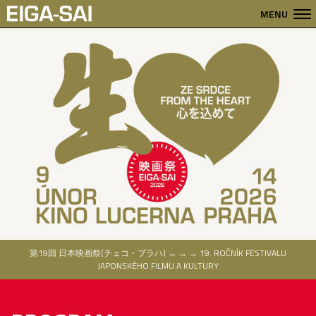
MENU
第19回 日本映画祭(チェコ・プラハ) → → → 19. ROČNÍK FESTIVALU
JAPONSKÉHO FILMU A KULTURY