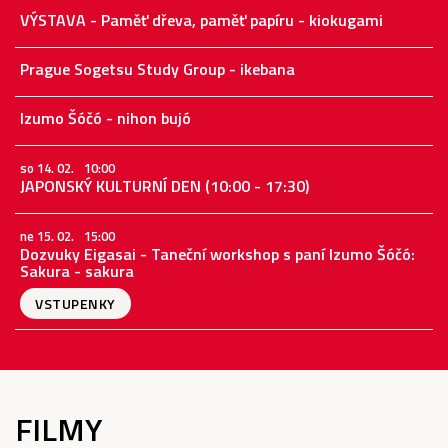
VÝSTAVA - Paměť dřeva, paměť papíru - kiokugami
Prague Sogetsu Study Group - ikebana
Izumo Šóčó - nihon bujó
so 14. 02.
10:00
JAPONSKÝ KULTURNÍ DEN (10:00 - 17:30)
ne 15. 02.
15:00
Dozvuky Eigasai - Taneční workshop s paní Izumo Šóčó:
Sakura - sakura
VSTUPENKY
FILMY