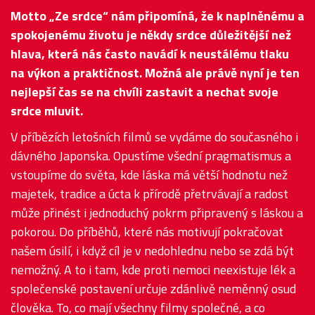
Motto „Ze srdce“ nám připomíná, že k naplněnému a
spokojenému životu je někdy srdce důležitější než
hlava, která nás často navádí k neustálému tlaku
na výkon a praktičnost. Možná ale právě nyní je ten
nejlepší čas se na chvíli zastavit a nechat svoje
srdce mluvit.
V příbězích letošních filmů se vydáme do současného i
dávného Japonska. Opustíme všední pragmatismus a
vstoupíme do světa, kde láska má větší hodnotu než
majetek, tradice a úcta k přírodě přetrvávají a radost
může přinést i jednoduchý pokrm připravený s láskou a
pokorou. Do příběhů, které nás motivují pokračovat
našem úsilí, i když cíl je v nedohlednu nebo se zdá být
nemožný. A to i tam, kde proti nemoci neexistuje lék a
společenské postavení určuje zdánlivě neměnný osud
člověka. To, co mají všechny filmy společné, a co