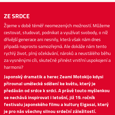
ZE SRDCE
Žijeme v době téměř neomezených možností. Můžeme
cestovat, studovat, podnikat a využívat svobody, o níž
dřívější generace ani nesnily, která však nám dnes
připadá naprosto samozřejmá. Ale dokáže nám tento
rychlý život, plný očekávání, nároků a neustálého běhu
za vysněnými cíli, skutečně přinést vnitřní uspokojení a
harmonii?
Japonský dramatik a herec Zeami Motokijo kdysi
přirovnal umělecké sdělení ke květu, který je
předáván od srdce k srdci. A právě touto myšlenkou
se nechává inspirovat i letošní, již 19. ročník
festivalu japonského filmu a kultury Eigasai, který
je pro nás všechny silnou srdeční záležitostí.