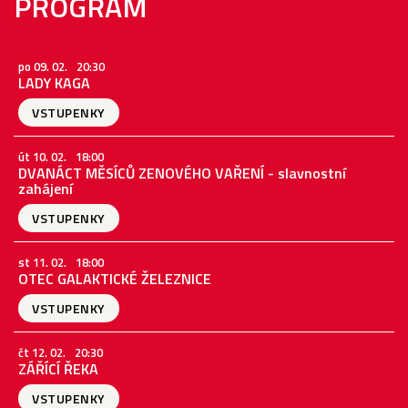
PROGRAM
po 09. 02.
20:30
LADY KAGA
VSTUPENKY
út 10. 02.
18:00
DVANÁCT MĚSÍCŮ ZENOVÉHO VAŘENÍ - slavnostní
zahájení
VSTUPENKY
st 11. 02.
18:00
OTEC GALAKTICKÉ ŽELEZNICE
VSTUPENKY
čt 12. 02.
20:30
ZÁŘÍCÍ ŘEKA
VSTUPENKY