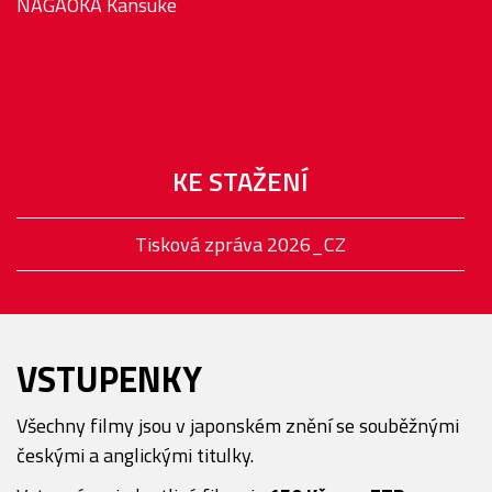
NAGAOKA Kansuke
KE STAŽENÍ
Tisková zpráva 2026_CZ
VSTUPENKY
Všechny filmy jsou v japonském znění se souběžnými
českými a anglickými titulky.