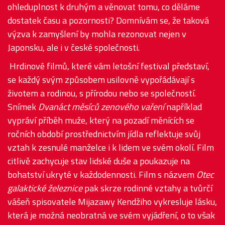
ohleduplnost k druhým a věnovat tomu, co děláme
dostatek času a pozornosti? Domnívám se, že taková
výzva k zamyšlení by mohla rezonovat nejen v
Japonsku, ale i v české společnosti.
Hrdinové filmů, které vám letošní festival představí,
se každý svým způsobem usilovně vypořádávají s
životem a rodinou, s přírodou nebo se společností.
Snímek
Dvanáct měsíců zenového vaření
například
vypráví příběh muže, který na pozadí měnících se
ročních období prostřednictvím jídla reflektuje svůj
vztah k zesnulé manželce i k lidem ve svém okolí. Film
citlivě zachycuje stav lidské duše a poukazuje na
bohatství ukryté v každodennosti. Film s názvem
Otec
galaktické železnice
pak skrze rodinné vztahy a tvůrčí
vášeň spisovatele Mijazawy Kendžiho vykresluje lásku,
která je možná neobratná ve svém vyjádření, o to však