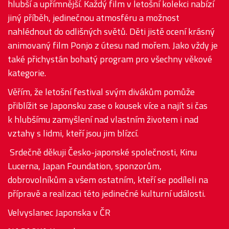
hlubší a upřímnější. Každý film v letošní kolekci nabízí
jiný příběh, jedinečnou atmosféru a možnost
nahlédnout do odlišných světů. Děti jistě ocení krásný
animovaný film Ponjo z útesu nad mořem. Jako vždy je
také přichystán bohatý program pro všechny věkové
kategorie.
Věřím, že letošní festival svým divákům pomůže
přiblížit se Japonsku zase o kousek více a najít si čas
k hlubšímu zamyšlení nad vlastním životem i nad
vztahy s lidmi, kteří jsou jim blízcí.
Srdečně děkuji Česko-japonské společnosti, Kinu
Lucerna, Japan Foundation, sponzorům,
dobrovolníkům a všem ostatním, kteří se podíleli na
přípravě a realizaci této jedinečné kulturní události.
Velvyslanec Japonska v ČR