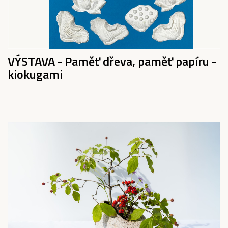
VÝSTAVA - Paměť dřeva, paměť papíru -
kiokugami